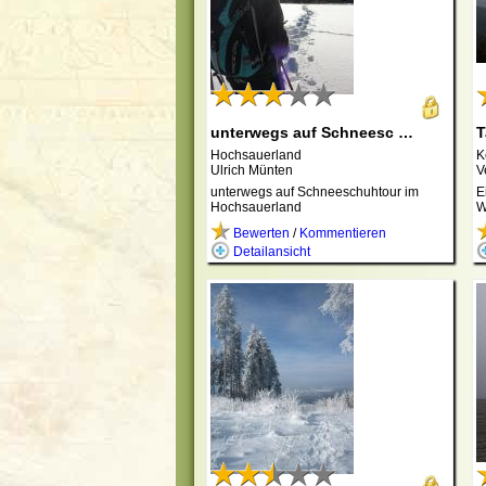
unterwegs auf Schneesc …
T
Hochsauerland
K
Ulrich Münten
V
unterwegs auf Schneeschuhtour im
E
Hochsauerland
W
Bewerten
/
Kommentieren
Detailansicht