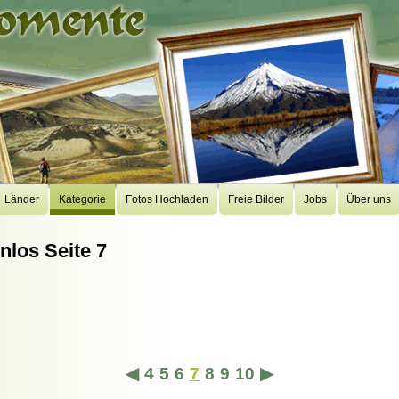
Länder
Kategorie
Fotos Hochladen
Freie Bilder
Jobs
Über uns
nlos Seite 7
◀
4
5
6
7
8
9
10
▶