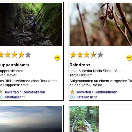
uppertsklamm
Raindrops
uppertsklamm
Lake Superior North Shore, M …
ven Meyer
Tanja Heckert
as Bild ist während einer Tour durch
Aufgenommen an einem verrgneten T
ie Ruppertsklamm…
an der Nordküste de…
Bewerten
/
Kommentieren
Bewerten
/
Kommentieren
Detailansicht
Detailansicht