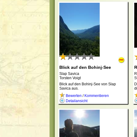
Blick auf den Bohinj-See
R
Slap Savica
R
Torsten Voigt
S
Blick auf den Bohinj-See von Slap
D
Savica aus.
d
Bewerten
/
Kommentieren
Detailansicht