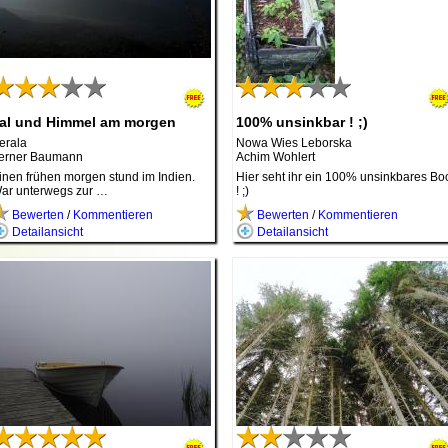
al und Himmel am morgen
100% unsinkbar ! ;)
erala
Nowa Wies Leborska
erner Baumann
Achim Wohlert
inen frühen morgen stund im Indien.
Hier seht ihr ein 100% unsinkbares Bo
ar unterwegs zur …
! ;)
Bewerten
/
Kommentieren
Bewerten
/
Kommentieren
Detailansicht
Detailansicht