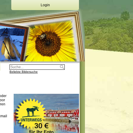
Login
Deine Emailadresse:
Dein Passwort:
Login
Registrierung
Beliebte Bildersuche
oder
oor
eren
Email