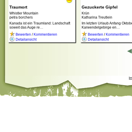
Traumort
Gezuckerte Gipfel
Whistler Mountain
Krün
petra borchers
Katharina Treutlein
Kanada ist ein Traumland: Landschaft
Im letzten Urlaub Anfang Oktob
soweit das Auge re…
Karwendelgebirge en…
Bewerten
/
Kommentieren
Bewerten
/
Kommentieren
Detailansicht
Detailansicht
◀
I