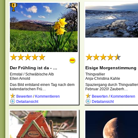
Der Frühling ist da - …
Eisige Morgenstimmung
Ermstal / Schwäbische Alb
Thingvallier
Ellen Arnold
Anja-Christina Kahle
Das Bild entstand einen Tag nach dem
Spaziergang durch Thingvallier
kalendarischen Frü…
Februar 2020! Zauberh…
Bewerten
/
Kommentieren
Bewerten
/
Kommentieren
Detailansicht
Detailansicht