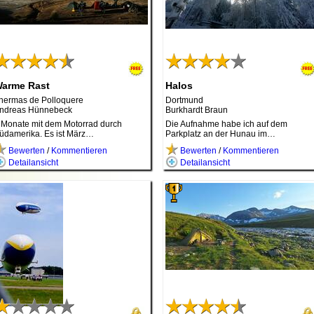
arme Rast
Halos
hermas de Polloquere
Dortmund
ndreas Hünnebeck
Burkhardt Braun
 Monate mit dem Motorrad durch
Die Aufnahme habe ich auf dem
üdamerika. Es ist März…
Parkplatz an der Hunau im…
Bewerten
/
Kommentieren
Bewerten
/
Kommentieren
Detailansicht
Detailansicht