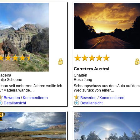
in Traum wird wahr
Carretera Austral
adeira
Chaitén
ntje Schoone
Rosa Jung
chon seit mehreren Jahren wollte ich
Schnappschuss aus dem Auto auf dem
uf Madeira wande…
Weg zurück von einer…
Bewerten
/
Kommentieren
Bewerten
/
Kommentieren
Detailansicht
Detailansicht