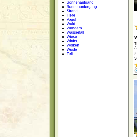
Sonnenaufgang
Sonnenuntergang
Strand
Tiere
Vogel
Wald
Wandern
Wasserfall
Wiese
W
Winter
T
Wolken
A
Wüste
Zelt
3
S