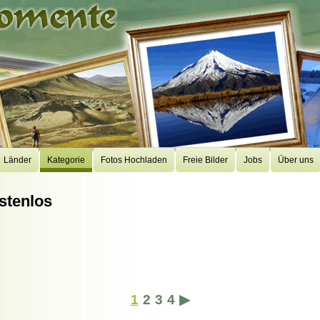
Länder
Kategorie
Fotos Hochladen
Freie Bilder
Jobs
Über uns
stenlos
1
2
3
4
▶