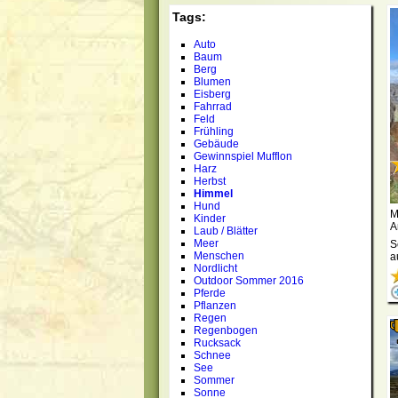
Tags:
Auto
Baum
Berg
Blumen
Eisberg
Fahrrad
Feld
Frühling
Gebäude
Gewinnspiel Mufflon
Harz
Herbst
Himmel
E
Hund
M
Kinder
A
Laub / Blätter
Meer
S
Menschen
a
Nordlicht
Outdoor Sommer 2016
Pferde
Pflanzen
Regen
Regenbogen
Rucksack
Schnee
See
Sommer
Sonne