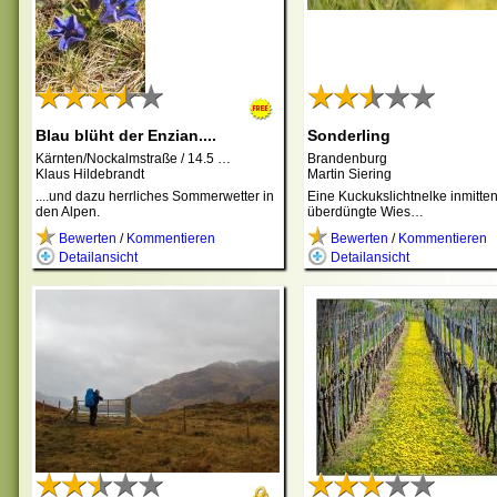
Blau blüht der Enzian....
Sonderling
Kärnten/Nockalmstraße / 14.5 …
Brandenburg
Klaus Hildebrandt
Martin Siering
....und dazu herrliches Sommerwetter in
Eine Kuckukslichtnelke inmitten
den Alpen.
überdüngte Wies…
Bewerten
/
Kommentieren
Bewerten
/
Kommentieren
Detailansicht
Detailansicht