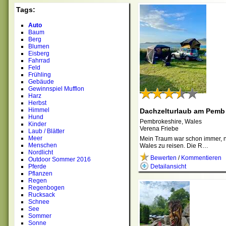
Tags:
Auto
Baum
Berg
Blumen
Eisberg
Fahrrad
Feld
Frühling
Gebäude
Gewinnspiel Mufflon
Harz
Herbst
Himmel
Dachzelturlaub am Pem
Hund
Pembrokeshire, Wales
Kinder
Verena Friebe
Laub / Blätter
Meer
Mein Traum war schon immer, 
Menschen
Wales zu reisen. Die R…
Nordlicht
Bewerten
/
Kommentieren
Outdoor Sommer 2016
Pferde
Detailansicht
Pflanzen
Regen
Regenbogen
Rucksack
Schnee
See
Sommer
Sonne