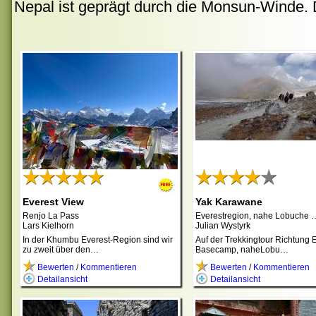
Nepal ist geprägt durch die Monsun-Winde.
Everest View
Yak Karawane
Renjo La Pass
Everestregion, nahe Lobuche
Lars Kielhorn
Julian Wystyrk
In der Khumbu Everest-Region sind wir
Auf der Trekkingtour Richtung 
zu zweit über den…
Basecamp, naheLobu…
Bewerten
/
Kommentieren
Bewerten
/
Kommentieren
Detailansicht
Detailansicht