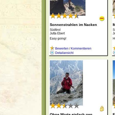
Sonnenstrahlen im Nacken
M
Südtirol
S
Jutta Ebert
J
Easy going!
H
Bewerten
/
Kommentieren
Detailansicht
Ohne Worte,einfach gen …
F