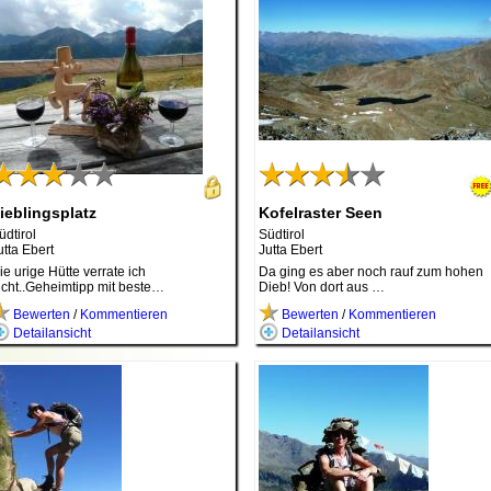
ieblingsplatz
Kofelraster Seen
üdtirol
Südtirol
utta Ebert
Jutta Ebert
ie urige Hütte verrate ich
Da ging es aber noch rauf zum hohen
icht..Geheimtipp mit beste…
Dieb! Von dort aus …
Bewerten
/
Kommentieren
Bewerten
/
Kommentieren
Detailansicht
Detailansicht