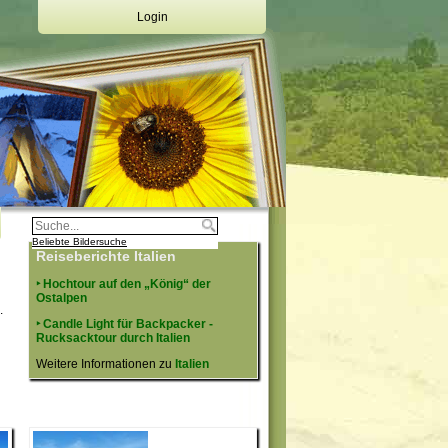
Login
Deine Emailadresse:
Dein Passwort:
Login
Registrierung
Beliebte Bildersuche
Reiseberichte Italien
‣ Hochtour auf den „König“ der
Ostalpen
.
‣ Candle Light für Backpacker -
Rucksacktour durch Italien
Weitere Informationen zu
Italien