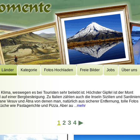
Länder
Kategorie
Fotos Hochladen
Freie Bilder
Jobs
Über uns
s Klima, weswegen es bei Touristen sehr beliebt ist. Höchster Gipfel ist der Mont
 auf einer Bergbesteigung. Zu Italien zählen auch die Inseln Sizilien und Sardinien
ne Vesuv und Ätna von denen man, natürlich aus sicherer Entfernung, tolle Fotos
 Küche wie Pastagerichte und Pizza. Aber au
...mehr
1
2
3
4
▶