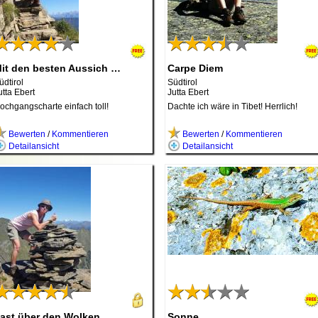
it den besten Aussich …
Carpe Diem
üdtirol
Südtirol
utta Ebert
Jutta Ebert
ochgangscharte einfach toll!
Dachte ich wäre in Tibet! Herrlich!
Bewerten
/
Kommentieren
Bewerten
/
Kommentieren
Detailansicht
Detailansicht
ast über den Wolken
Sonne