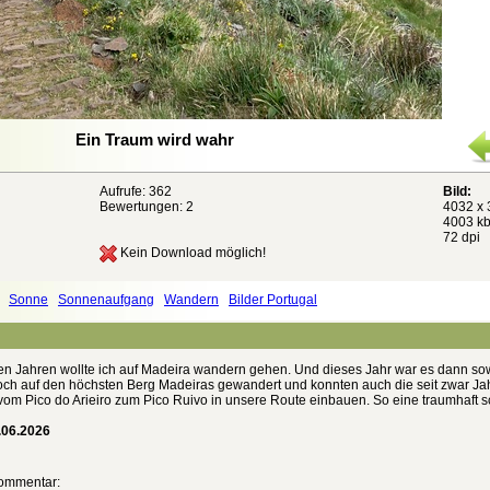
Ein Traum wird wahr
Aufrufe: 362
Bild:
Bewertungen:
2
4032 x 
4003 kb
72 dpi
Kein Download möglich!
Sonne
Sonnenaufgang
Wandern
Bilder Portugal
en Jahren wollte ich auf Madeira wandern gehen. Und dieses Jahr war es dann sow
och auf den höchsten Berg Madeiras gewandert und konnten auch die seit zwar Ja
vom Pico do Arieiro zum Pico Ruivo in unsere Route einbauen. So eine traumhaft 
.06.2026
ommentar: