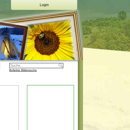
Login
Deine Emailadresse:
Dein Passwort:
Login
Registrierung
Beliebte Bildersuche