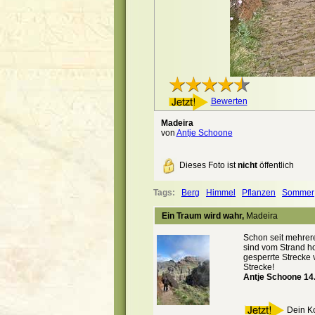
Bewerten
Madeira
von
Antje Schoone
Dieses Foto ist
nicht
öffentlich
Tags:
Berg
Himmel
Pflanzen
Sommer
Ein Traum wird wahr,
Madeira
Schon seit mehrer
sind vom Strand h
gesperrte Strecke 
Strecke!
Antje Schoone 14
Dein K