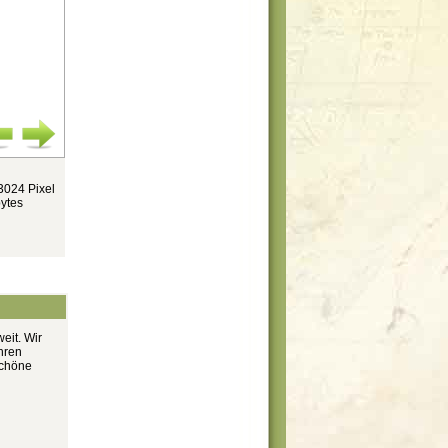
3024 Pixel
ytes
eit. Wir
hren
schöne