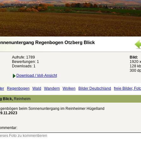
nnenuntergang Regenbogen Otzberg Blick
Aufrufe: 1789
Bild:
Bewertungen:
1
1920 x
Downloads: 1
128 kb
300 dp
Download / Voll-Ansicht
ter
Regenbogen
Wald
Wandern
Wolken
Bilder Deutschland
freie Bilder, Fot
 Blick,
Reinheim
egenbögen beim Sonnenuntergang im Reinheimer Hügelland
09.11.2023
ommentar: