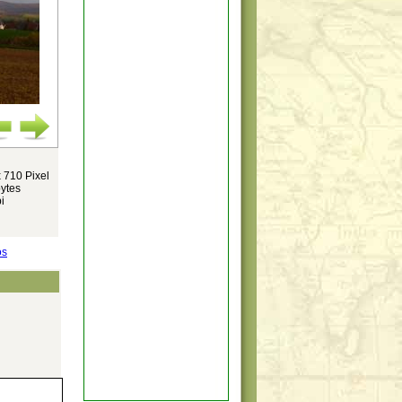
 710 Pixel
ytes
i
os