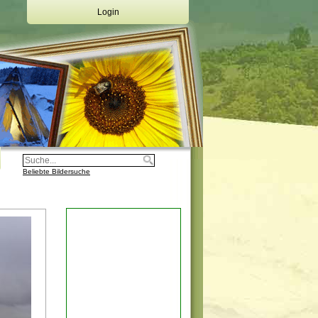
Login
Deine Emailadresse:
Dein Passwort:
Login
Registrierung
Beliebte Bildersuche