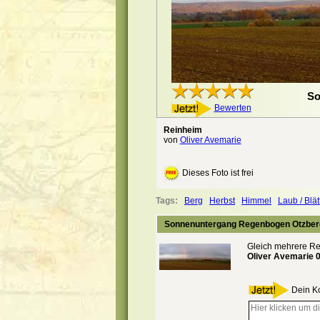
So
Bewerten
Reinheim
von
Oliver Avemarie
Dieses Foto ist frei
Tags:
Berg
Herbst
Himmel
Laub / Blät
Sonnenuntergang Regenbogen Otzberg
Gleich mehrere R
Oliver Avemarie 
Dein K