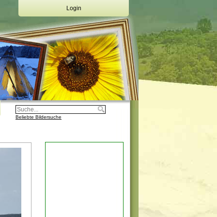
Login
Deine Emailadresse:
Dein Passwort:
Login
Registrierung
Beliebte Bildersuche