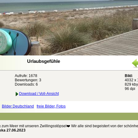
Urlaubsgefühle
Aufrufe: 1678
Bild:
Bewertungen:
3
4032 x 
Downloads: 6
829 kby
96 dpi
Download / Voll-Ansicht
Bilder Deutschland
freie Bilder, Fotos
g zum Meer mit unseren Zwillingsstöpsel❤️ Wir alle sind begeistert von der schönhe
ska 27.06.2023