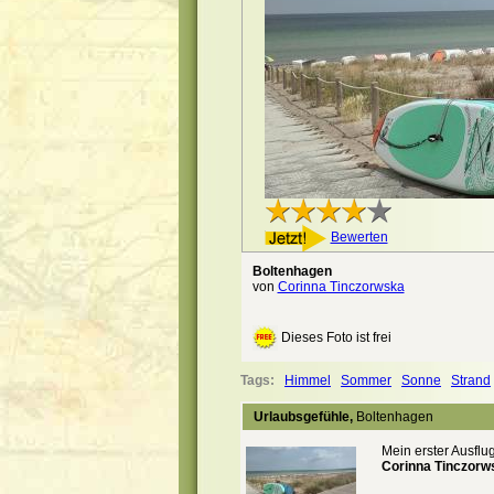
Bewerten
Boltenhagen
von
Corinna Tinczorwska
Dieses Foto ist frei
Tags:
Himmel
Sommer
Sonne
Strand
Urlaubsgefühle,
Boltenhagen
Mein erster Ausflu
Corinna Tinczorw