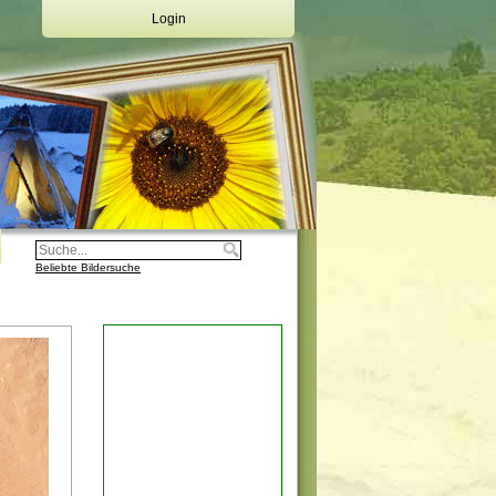
Login
Deine Emailadresse:
Dein Passwort:
Login
Registrierung
Beliebte Bildersuche