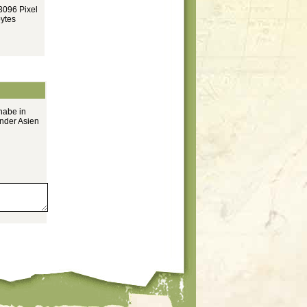
3096 Pixel
ytes
habe in
nder Asien