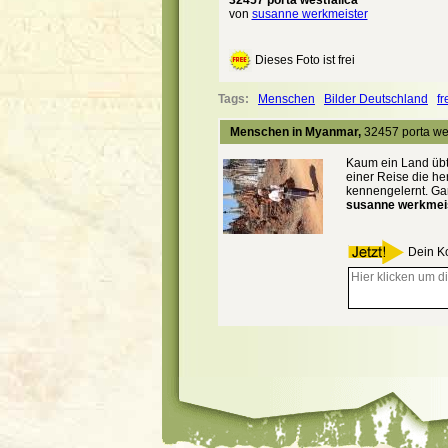
32457 porta westfalica
von
susanne werkmeister
Dieses Foto ist frei
Tags:
Menschen
Bilder Deutschland
fr
Menschen in Myanmar,
32457 porta wes
Kaum ein Land übt
einer Reise die h
kennengelernt. Ga
susanne werkmeis
Dein K