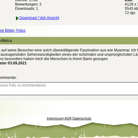
Aufrufe: 1789
Bild:
Bewertungen:
2
4128 x 
Downloads: 1
5545 kb
72 dpi
Download / Voll-Ansicht
eie Bilder, Fotos
tfalica
 auf seine Besucher eine solch überwältigende Faszination aus wie Myanmar. Ich 
erausragendsten Sehenswürdigkeiten eines der schönsten und ursprünglichsten Lä
nz besonders haben mich die Menschen in ihrem Bann gezogen.
ter 03.09.2021
ommentar:
Impressum
AGB
Datenschutz