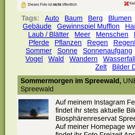
Kei
Dieses Foto ist
nicht
öffentlich
Tags:
Auto
Baum
Berg
Blumen
Gebäude
Gewinnspiel Mufflon
Ha
Laub / Blätter
Meer
Menschen
Pferde
Pflanzen
Regen
Regen
Sommer
Sonne
Sonnenaufgang
Vogel
Wald
Wandern
Wasserfal
Zelt
Bilder 
Sommermorgen im Spreewald,
UNE
Spreewald
Auf meinem Instagram Fe
findet ihr stets aktuelle
Biosphärenreservat Spre
Auf meiner Homepage ww
findet ihr Foto Freizeit A