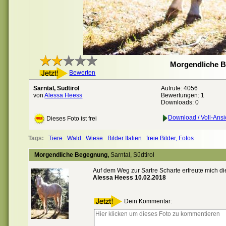
Morgendliche 
Bewerten
Sarntal, Südtirol
Aufrufe: 4056
von
Alessa Heess
Bewertungen:
1
Downloads: 0
Download / Voll-Ansi
Dieses Foto ist frei
Tags:
Tiere
Wald
Wiese
Bilder Italien
freie Bilder, Fotos
Morgendliche Begegnung,
Sarntal, Südtirol
Auf dem Weg zur Sartre Scharte erfreute mich 
Alessa Heess 10.02.2018
Dein Kommentar: