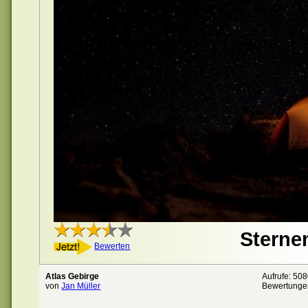
Sterne
Bewerten
Atlas Gebirge
Aufrufe: 50
von
Jan Müller
Bewertunge