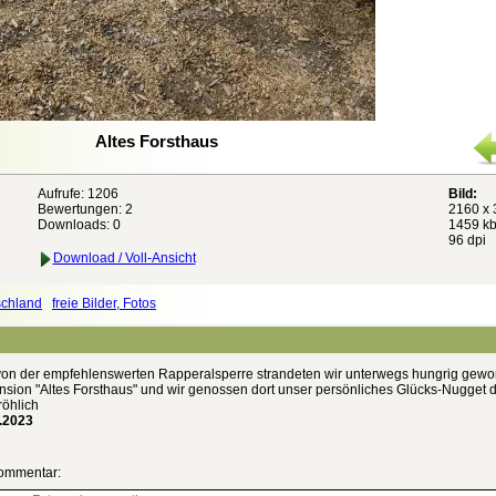
Altes Forsthaus
Aufrufe: 1206
Bild:
Bewertungen:
2
2160 x 
Downloads: 0
1459 kb
96 dpi
Download / Voll-Ansicht
schland
freie Bilder, Fotos
 von der empfehlenswerten Rapperalsperre strandeten wir unterwegs hungrig gewo
nsion "Altes Forsthaus" und wir genossen dort unser persönliches Glücks-Nugget 
röhlich
.2023
ommentar: