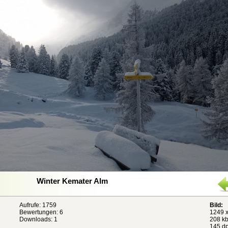
Winter Kemater Alm
Aufrufe: 1759
Bild:
Bewertungen:
6
1249 x
Downloads: 1
208 kb
145 dp