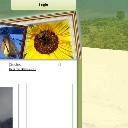
Login
Deine Emailadresse:
Dein Passwort:
Login
Registrierung
Beliebte Bildersuche