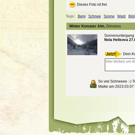
Dieses Foto ist frei
Tags:
Berg
Schnee
Sonne
Wald
Bild
Winter Kemater Alm,
Grinzens
Sonnenuntergang a
Nela Helisova 27.
Dein K
So viel Schneeee :-) To
Maike am 2023.03.07