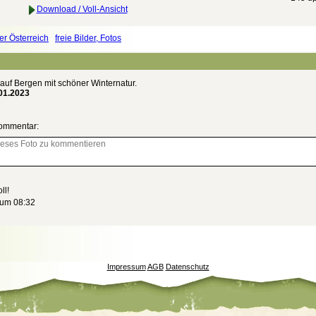
Download / Voll-Ansicht
er Österreich
freie Bilder, Fotos
uf Bergen mit schöner Winternatur.
01.2023
ommentar:
ll!
 um 08:32
Impressum
AGB
Datenschutz