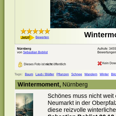
Winterm
Bewerten
Nürnberg
Aufrufe: 345
von
Sebastian Boblist
Bewertunge
Kein Dow
Dieses Foto ist
nicht
öffentlich
Tags:
Baum
Laub / Blätter
Pflanzen
Schnee
Wandern
Winter
Bil
Wintermoment,
Nürnberg
Schönes muss nicht weit e
Neumarkt in der Oberpfalz
diese reizvolle winterlic