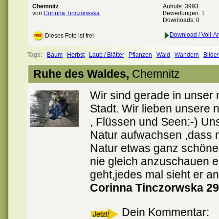
Chemnitz
Aufrufe: 3993
von
Corinna Tinczorwska
Bewertungen:
1
Downloads: 0
Download / Voll-A
Dieses Foto ist frei
Tags:
Baum
Herbst
Laub / Blätter
Pflanzen
Wald
Wandern
Bilde
Ruhe des Waldes,
Chemnitz
Wir sind gerade in unser
Stadt. Wir lieben unsere
, Flüssen und Seen:-) Un
Natur aufwachsen ,dass m
Natur etwas ganz schönes
nie gleich anzuschauen e
geht,jedes mal sieht er a
Corinna Tinczorwska 29
Dein Kommentar: