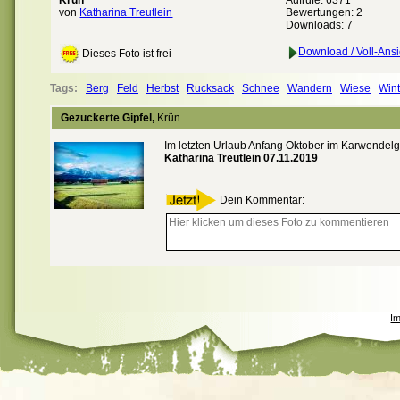
Krün
Aufrufe: 6371
von
Katharina Treutlein
Bewertungen:
2
Downloads: 7
Download / Voll-Ansi
Dieses Foto ist frei
Tags:
Berg
Feld
Herbst
Rucksack
Schnee
Wandern
Wiese
Wint
Gezuckerte Gipfel,
Krün
Im letzten Urlaub Anfang Oktober im Karwendelg
Katharina Treutlein 07.11.2019
Dein Kommentar:
I