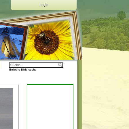
Login
Deine Emailadresse:
Dein Passwort:
Login
Registrierung
Beliebte Bildersuche