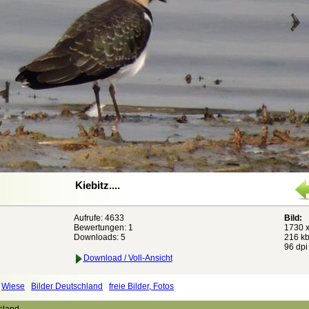
Kiebitz....
Aufrufe: 4633
Bild:
Bewertungen:
1
1730 x
Downloads: 5
216 kb
96 dpi
Download / Voll-Ansicht
Wiese
Bilder Deutschland
freie Bilder, Fotos