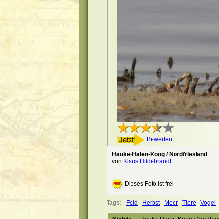
Bewerten
Hauke-Haien-Koog / Nordfriesland
von
Klaus Hildebrandt
Dieses Foto ist frei
Tags:
Feld
Herbst
Meer
Tiere
Vogel