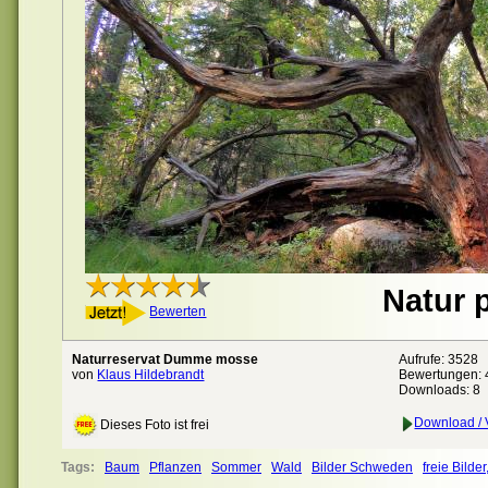
Natur p
Bewerten
Naturreservat Dumme mosse
Aufrufe: 3528
von
Klaus Hildebrandt
Bewertungen:
Downloads: 8
Download / V
Dieses Foto ist frei
Tags:
Baum
Pflanzen
Sommer
Wald
Bilder Schweden
freie Bilder