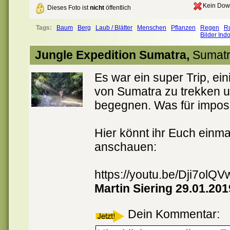
Kein Dow
Dieses Foto ist
nicht
öffentlich
Tags:
Baum
Berg
Laub / Blätter
Menschen
Pflanzen
Regen
R
Bilder Ind
Jungle Expedition Sumatra,
Sumat
Es war ein super Trip, e
von Sumatra zu trekken u
begegnen. Was für impo
Hier könnt ihr Euch einm
anschauen:
https://youtu.be/Dji7olQV
Martin Siering 29.01.201
Dein Kommentar: