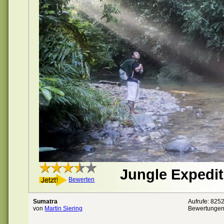
Jungle Expedi
Bewerten
Sumatra
Aufrufe: 825
von
Martin Siering
Bewertunge