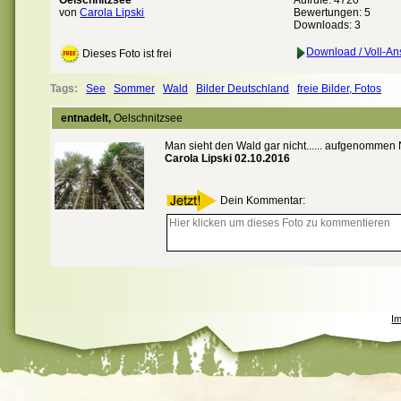
Oelschnitzsee
Aufrufe: 4720
von
Carola Lipski
Bewertungen:
5
Downloads: 3
Download / Voll-An
Dieses Foto ist frei
Tags:
See
Sommer
Wald
Bilder Deutschland
freie Bilder, Fotos
entnadelt,
Oelschnitzsee
Man sieht den Wald gar nicht...... aufgenomme
Carola Lipski 02.10.2016
Dein Kommentar:
I