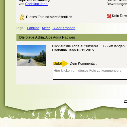
Alpe Adria Radweg
Aufrufe: 430
von
Christina Jahn
Bewertunge
Kein Dow
Dieses Foto ist
nicht
öffentlich
Tags:
Fahrrad
Meer
Bilder Kroatien
Die blaue Adria,
Alpe Adria Radweg
Blick auf die Adria auf unserer 1.065 km langen
Christina Jahn 18.11.2015
Dein Kommentar:
I