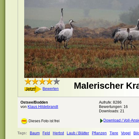
Malerischer Kr
Bewerten
Ostsee/Bodden
Aufrufe: 8286
von
Klaus Hildebrandt
Bewertungen:
16
Downloads: 21
Download / Voll-Ansi
Dieses Foto ist frei
Tags:
Baum
Feld
Herbst
Laub / Blätter
Pflanzen
Tiere
Vogel
Bil