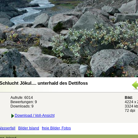
Schlucht Jökul.... unterhald des Dettifoss
Aufrufe: 6014
Bild:
Bewertungen:
9
4224 x 
Downloads: 9
3324 kb
72 dpi
Download / Voll-Ansicht
asserfall
Bilder Island
freie Bilder, Fotos