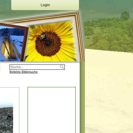
Login
Deine Emailadresse:
Dein Passwort:
Login
Registrierung
Beliebte Bildersuche