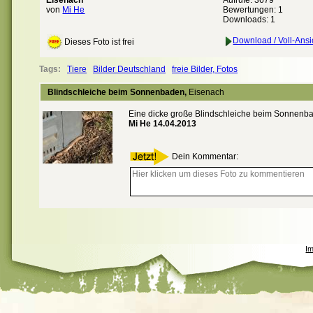
Eisenach
Aufrufe: 3679
von
Mi He
Bewertungen:
1
Downloads: 1
Download / Voll-Ansi
Dieses Foto ist frei
Tags:
Tiere
Bilder Deutschland
freie Bilder, Fotos
Blindschleiche beim Sonnenbaden,
Eisenach
Eine dicke große Blindschleiche beim Sonnenb
Mi He 14.04.2013
Dein Kommentar:
I