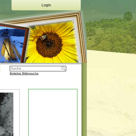
Login
Deine Emailadresse:
Dein Passwort:
Login
Registrierung
Beliebte Bildersuche