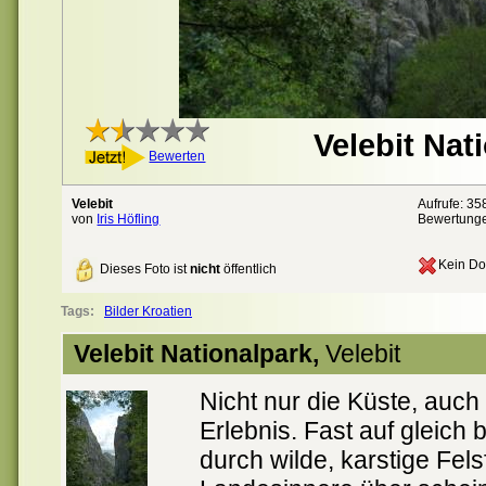
Velebit Nat
Bewerten
Velebit
Aufrufe: 35
von
Iris Höfling
Bewertung
Kein Do
Dieses Foto ist
nicht
öffentlich
Tags:
Bilder Kroatien
Velebit Nationalpark,
Velebit
Nicht nur die Küste, auch 
Erlebnis. Fast auf gleic
durch wilde, karstige Fels