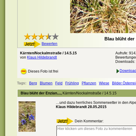
Blau blüht der 
Bewerten
Kärnten/Nockalmstraße / 14.5.15
Aufrufe: 914
von
Klaus Hildebrandt
Bewertunge
Downloads:
Download 
Dieses Foto ist frei
Tags:
Berg
Blumen
Feld
Frühling
Pflanzen
Wiese
Bilder Österre
Blau blüht der Enzian....,
Kärnten/Nockalmstraße / 14.5.15
....und dazu herrliches Sommerwetter in den Alp
Klaus Hildebrandt 28.05.2015
Dein Kommentar: